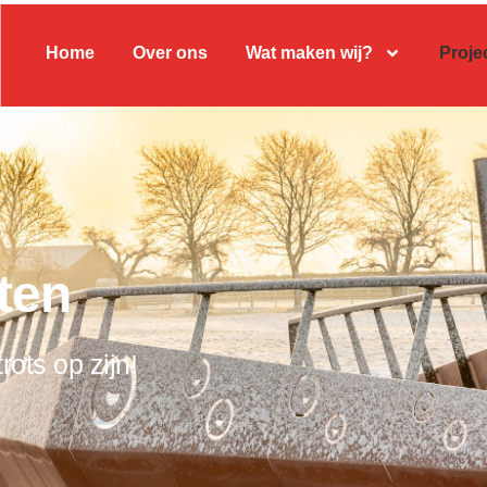
Home
Over ons
Wat maken wij?
Proje
ten
rots op zijn!