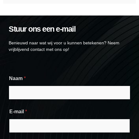
Stuur ons een e-mail
Benieuwd naar wat wij voor u kunnen betekenen? Neem
vrijblijvend contact met ons op!
*
Naam
*
N
a
a
m
*
E-mail
*