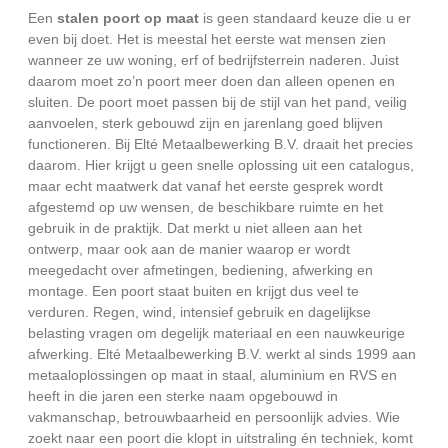
Een
stalen poort op maat
is geen standaard keuze die u er
even bij doet. Het is meestal het eerste wat mensen zien
wanneer ze uw woning, erf of bedrijfsterrein naderen. Juist
daarom moet zo’n poort meer doen dan alleen openen en
sluiten. De poort moet passen bij de stijl van het pand, veilig
aanvoelen, sterk gebouwd zijn en jarenlang goed blijven
functioneren. Bij Elté Metaalbewerking B.V. draait het precies
daarom. Hier krijgt u geen snelle oplossing uit een catalogus,
maar echt maatwerk dat vanaf het eerste gesprek wordt
afgestemd op uw wensen, de beschikbare ruimte en het
gebruik in de praktijk. Dat merkt u niet alleen aan het
ontwerp, maar ook aan de manier waarop er wordt
meegedacht over afmetingen, bediening, afwerking en
montage. Een poort staat buiten en krijgt dus veel te
verduren. Regen, wind, intensief gebruik en dagelijkse
belasting vragen om degelijk materiaal en een nauwkeurige
afwerking. Elté Metaalbewerking B.V. werkt al sinds 1999 aan
metaaloplossingen op maat in staal, aluminium en RVS en
heeft in die jaren een sterke naam opgebouwd in
vakmanschap, betrouwbaarheid en persoonlijk advies. Wie
zoekt naar een poort die klopt in uitstraling én techniek, komt