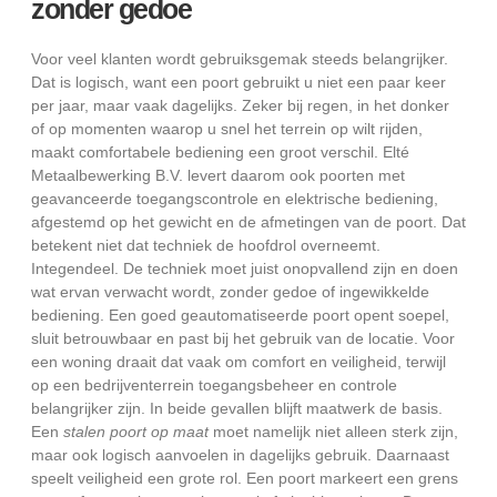
zonder gedoe
Voor veel klanten wordt gebruiksgemak steeds belangrijker.
Dat is logisch, want een poort gebruikt u niet een paar keer
per jaar, maar vaak dagelijks. Zeker bij regen, in het donker
of op momenten waarop u snel het terrein op wilt rijden,
maakt comfortabele bediening een groot verschil. Elté
Metaalbewerking B.V. levert daarom ook poorten met
geavanceerde toegangscontrole en elektrische bediening,
afgestemd op het gewicht en de afmetingen van de poort. Dat
betekent niet dat techniek de hoofdrol overneemt.
Integendeel. De techniek moet juist onopvallend zijn en doen
wat ervan verwacht wordt, zonder gedoe of ingewikkelde
bediening. Een goed geautomatiseerde poort opent soepel,
sluit betrouwbaar en past bij het gebruik van de locatie. Voor
een woning draait dat vaak om comfort en veiligheid, terwijl
op een bedrijventerrein toegangsbeheer en controle
belangrijker zijn. In beide gevallen blijft maatwerk de basis.
Een
stalen poort op maat
moet namelijk niet alleen sterk zijn,
maar ook logisch aanvoelen in dagelijks gebruik. Daarnaast
speelt veiligheid een grote rol. Een poort markeert een grens