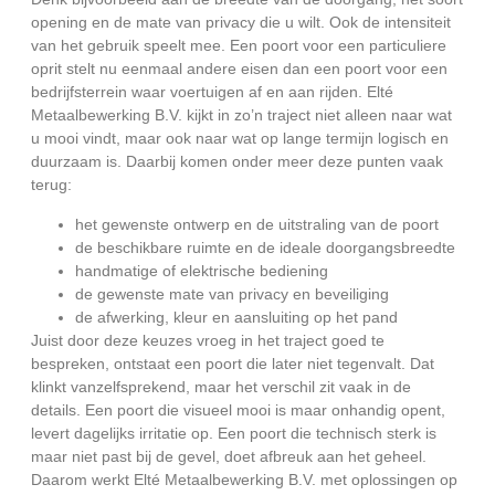
opening en de mate van privacy die u wilt. Ook de intensiteit
van het gebruik speelt mee. Een poort voor een particuliere
oprit stelt nu eenmaal andere eisen dan een poort voor een
bedrijfsterrein waar voertuigen af en aan rijden. Elté
Metaalbewerking B.V. kijkt in zo’n traject niet alleen naar wat
u mooi vindt, maar ook naar wat op lange termijn logisch en
duurzaam is. Daarbij komen onder meer deze punten vaak
terug:
het gewenste ontwerp en de uitstraling van de poort
de beschikbare ruimte en de ideale doorgangsbreedte
handmatige of elektrische bediening
de gewenste mate van privacy en beveiliging
de afwerking, kleur en aansluiting op het pand
Juist door deze keuzes vroeg in het traject goed te
bespreken, ontstaat een poort die later niet tegenvalt. Dat
klinkt vanzelfsprekend, maar het verschil zit vaak in de
details. Een poort die visueel mooi is maar onhandig opent,
levert dagelijks irritatie op. Een poort die technisch sterk is
maar niet past bij de gevel, doet afbreuk aan het geheel.
Daarom werkt Elté Metaalbewerking B.V. met oplossingen op