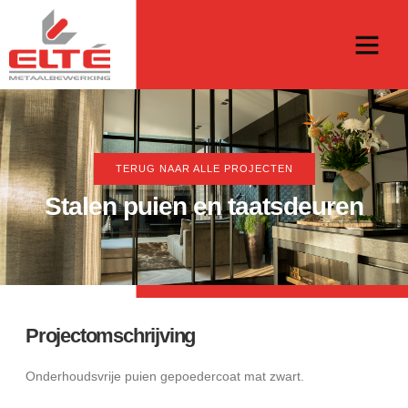
TERUG NAAR ALLE PROJECTEN
Stalen puien en taatsdeuren
Projectomschrijving
Onderhoudsvrije puien gepoedercoat mat zwart.